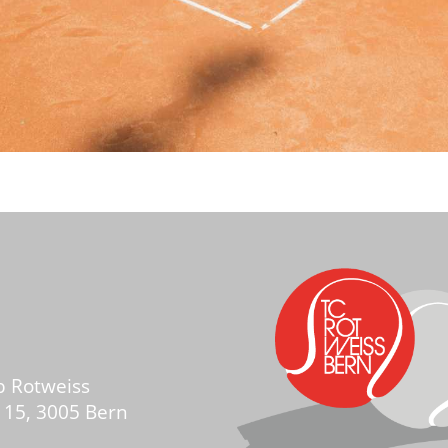
b Rotweiss
 15,
3005 Bern