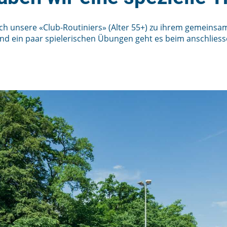
 sich unsere «Club-Routiniers» (Alter 55+) zu ihrem gemein
 ein paar spielerischen Übungen geht es beim anschliesse