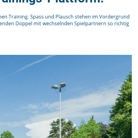
samen Training. Spass und Plausch stehen im Vordergrund
nden Doppel mit wechselnden Spielpartnern so richtig