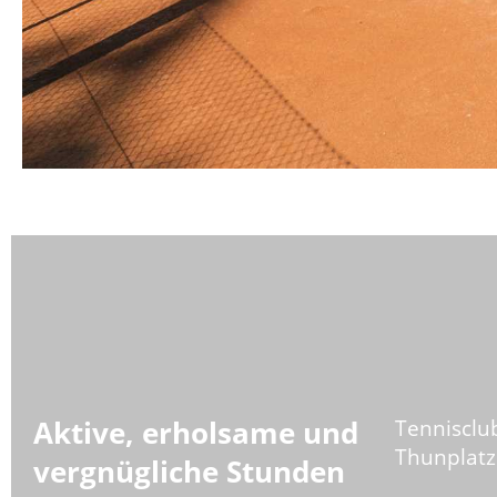
Tennisclu
Aktive, erholsame und
Thunplatz
vergnügliche Stunden